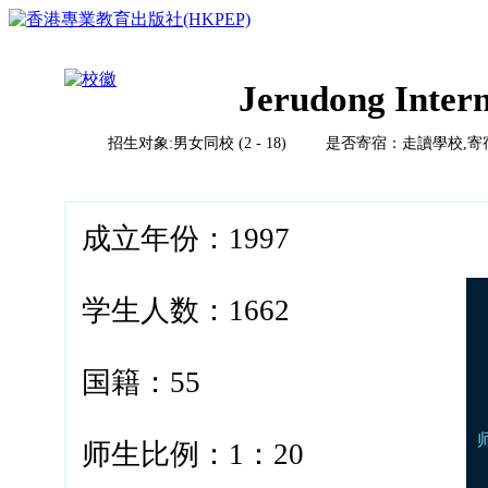
Jerudong Intern
招生对象:男女同校 (2 - 18) 是否寄宿：走讀學校,
首页
榜单排名体系
教育竞争力评比体系说明
校风评比体系说明
国际学校
成立年份：1997
中国
亚洲（除中国）
学校排名
欧洲
学生人数：1662
2023HKPEP全球最具教育竞争力国际学校100强
北美
2023HKPEP中国最具教育竞争力国际学校100强
中东
问卷调查
2023HKPEP粵港澳大湾区最具教育竞争力国际学校1
新闻
非洲
国籍：55
2023HKPEP中国外籍人員子女国际学校最具竞争力
联系
2022香港最具教育竞争力幼稚园50强龙虎榜
2022香港最具教育竞争力小学50强龙虎榜<
2022香港最具教育竞争力中学50强龙虎榜<
师生比例：1：20
2022香港最具教育竞争力国际学校20强龙虎榜