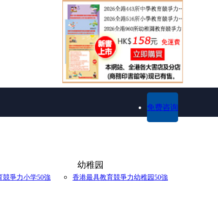
免费咨询
幼稚园
競爭力小学50強
香港最具教育競爭力幼稚园50強