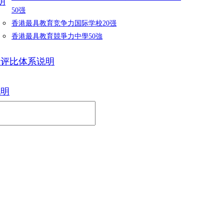
明
50强
香港最具教育竞争力国际学校20强
香港最具教育競爭力中學50強
力评比体系说明
说明