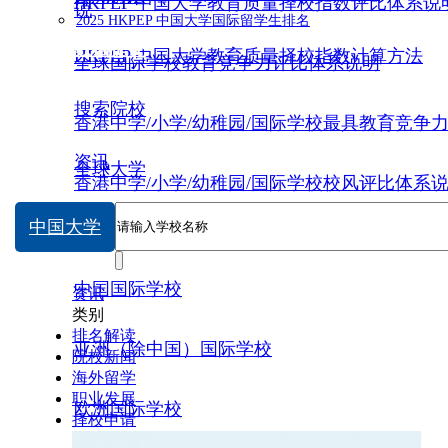
HKPEP 中国大学教育质量择校指数评比体系说
说
2025 HKPEP 中国大学国际留学生排名
数据提交
HKPEP 中国大学教育质量择校指数计算方法
全球国际学校教育竞争力评比体系说明
搜索院校
香港中学/小学/幼稚园/国际学校最具教育竞争
资讯
全球大学
香港中学/小学/幼稚园/国际学校校风评比体系
中国大学
中国大学
中国国际学校
资讯
类别
排名解读
亚洲（除中国）国际学校
院校新闻
海外留学
职业发展
欧洲国际学校
择校申请