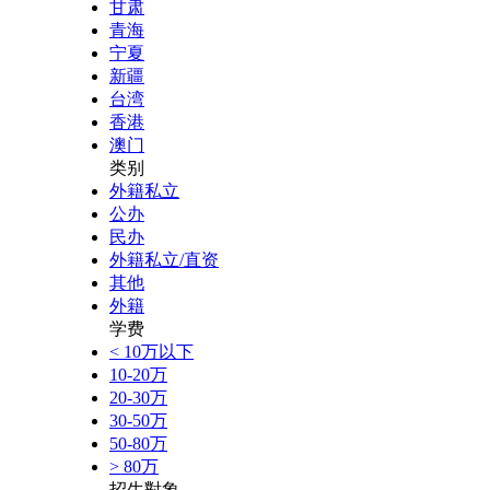
甘肃
青海
宁夏
新疆
台湾
香港
澳门
类别
外籍私立
公办
民办
外籍私立/直资
其他
外籍
学费
< 10万以下
10-20万
20-30万
30-50万
50-80万
> 80万
招生對象