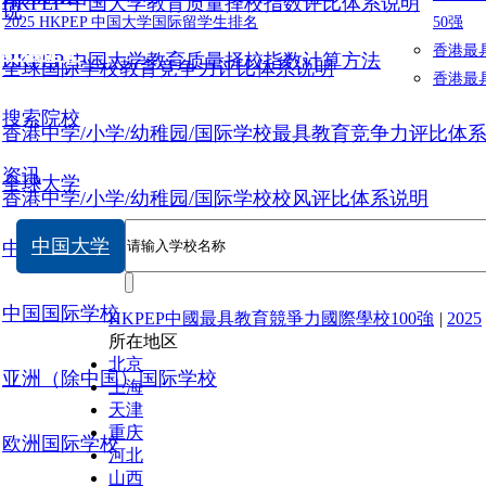
HKPEP 中国大学教育质量择校指数评比体系说明
说
2025 HKPEP 中国大学国际留学生排名
50强
数据提交
香港最
HKPEP 中国大学教育质量择校指数计算方法
全球国际学校教育竞争力评比体系说明
香港最
搜索院校
香港中学/小学/幼稚园/国际学校最具教育竞争力评比体
资讯
全球大学
香港中学/小学/幼稚园/国际学校校风评比体系说明
中国大学
中国大学
中国国际学校
HKPEP中國最具教育競爭力國際學校100強
|
2025
所在地区
北京
亚洲（除中国）国际学校
上海
天津
重庆
欧洲国际学校
河北
山西