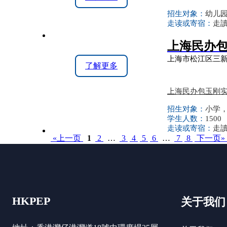
招生对象：
幼儿
走读或寄宿：
走讀
上海民办
上海市松江区三新
了解更多
上海民办包玉刚
招生对象：
小学
学生人数：
1500
走读或寄宿：
走讀
«上一页
1
2
…
3
4
5
6
…
7
8
下一页»
HKPEP
关于我们