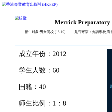
Merrick Preparatory 
招生对象:男女同校 (13-19) 是否寄宿：走讀學校,寄
首页
榜单排名体系
教育竞争力评比体系说明
校风评比体系说明
成立年份：2012
国际学校
中国
亚洲（除中国）
学校排名
欧洲
学生人数：60
2023HKPEP全球最具教育竞争力国际学校100强
北美
2023HKPEP中国最具教育竞争力国际学校100强
中东
问卷调查
2023HKPEP粵港澳大湾区最具教育竞争力国际学校1
新闻
非洲
国籍：40
2023HKPEP中国外籍人員子女国际学校最具竞争力
联系
2022香港最具教育竞争力幼稚园50强龙虎榜
2022香港最具教育竞争力小学50强龙虎榜<
师生比例：1：8
2022香港最具教育竞争力中学50强龙虎榜<
2022香港最具教育竞争力国际学校20强龙虎榜