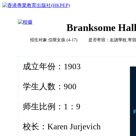
Branksome Hal
招生对象:仅限女孩 (4-17) 是否寄宿：走讀學校,寄
首页
榜单排名体系
教育竞争力评比体系说明
校风评比体系说明
国际学校
成立年份：1903
中国
亚洲（除中国）
学校排名
欧洲
学生人数：900
2023HKPEP全球最具教育竞争力国际学校100强
北美
2023HKPEP中国最具教育竞争力国际学校100强
中东
问卷调查
2023HKPEP粵港澳大湾区最具教育竞争力国际学校1
新闻
非洲
师生比例：1：9
2023HKPEP中国外籍人員子女国际学校最具竞争力
联系
2022香港最具教育竞争力幼稚园50强龙虎榜
2022香港最具教育竞争力小学50强龙虎榜<
2022香港最具教育竞争力中学50强龙虎榜<
校长：Karen Jurjevich
2022香港最具教育竞争力国际学校20强龙虎榜