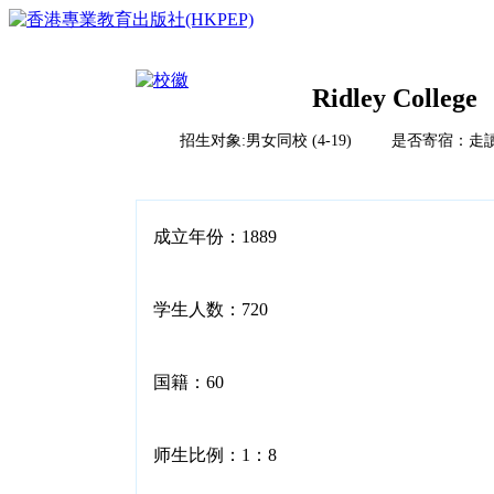
Ridley College
招生对象:男女同校 (4-19) 是否寄宿：走
首页
榜单排名体系
教育竞争力评比体系说明
校风评比体系说明
国际学校
成立年份：1889
中国
亚洲（除中国）
学校排名
欧洲
学生人数：720
2023HKPEP全球最具教育竞争力国际学校100强
北美
2023HKPEP中国最具教育竞争力国际学校100强
中东
问卷调查
2023HKPEP粵港澳大湾区最具教育竞争力国际学校1
新闻
非洲
2023HKPEP中国外籍人員子女国际学校最具竞争力
国籍：60
联系
2022香港最具教育竞争力幼稚园50强龙虎榜
2022香港最具教育竞争力小学50强龙虎榜<
2022香港最具教育竞争力中学50强龙虎榜<
师生比例：1：8
2022香港最具教育竞争力国际学校20强龙虎榜