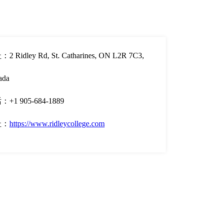
2 Ridley Rd, St. Catharines, ON L2R 7C3,
ada
+1 905-684-1889
址：
https://www.ridleycollege.com