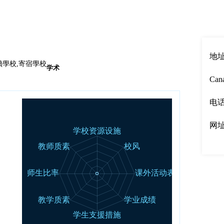
English
|
中文
地址：
讀學校,寄宿學校
学术
Can
电话：
网
00强
50强