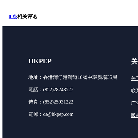
0
条
相关评论
HKPEP
关
地址：香港灣仔港灣道18號中環廣場35層
关
電話：(852)28248527
联
傳真：(852)25931222
广
電郵：cs@hkpep.com
版