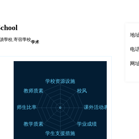
English
|
中文
chool
地址：
走讀學校,寄宿學校
学术
电话：
网
00强
50强