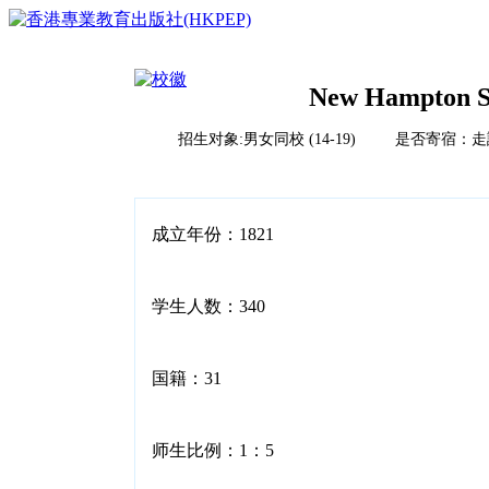
New Hampton S
招生对象:男女同校 (14-19) 是否寄宿：
首页
榜单排名体系
教育竞争力评比体系说明
校风评比体系说明
国际学校
成立年份：1821
中国
亚洲（除中国）
学校排名
欧洲
学生人数：340
2023HKPEP全球最具教育竞争力国际学校100强
北美
2023HKPEP中国最具教育竞争力国际学校100强
中东
问卷调查
2023HKPEP粵港澳大湾区最具教育竞争力国际学校1
新闻
非洲
2023HKPEP中国外籍人員子女国际学校最具竞争力
国籍：31
联系
2022香港最具教育竞争力幼稚园50强龙虎榜
2022香港最具教育竞争力小学50强龙虎榜<
2022香港最具教育竞争力中学50强龙虎榜<
师生比例：1：5
2022香港最具教育竞争力国际学校20强龙虎榜