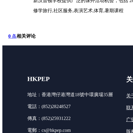
新汉普顿学校提供广泛的课外活动机会，包括 2
修学旅行,社区服务,表演艺术,体育,暑期课程
0
条
相关评论
HKPEP
关
地址：香港灣仔港灣道18號中環廣場35層
关
電話：(852)28248527
联
傳真：(852)25931222
广
電郵：cs@hkpep.com
版