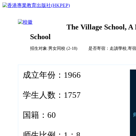
The Village School, A
School
首页
榜单排名体系
招生对象:男女同校 (2-18) 是否寄宿：走讀學校,寄
教育竞争力评比体系说明
校风评比体系说明
国际学校
中国
成立年份：1966
亚洲（除中国）
学校排名
欧洲
2023HKPEP全球最具教育竞争力国际学校100强
北美
2023HKPEP中国最具教育竞争力国际学校100强
学生人数：1757
中东
问卷调查
2023HKPEP粵港澳大湾区最具教育竞争力国际学校1
新闻
非洲
2023HKPEP中国外籍人員子女国际学校最具竞争力
联系
2022香港最具教育竞争力幼稚园50强龙虎榜
国籍：60
2022香港最具教育竞争力小学50强龙虎榜<
2022香港最具教育竞争力中学50强龙虎榜<
2022香港最具教育竞争力国际学校20强龙虎榜
师生比例：1：8