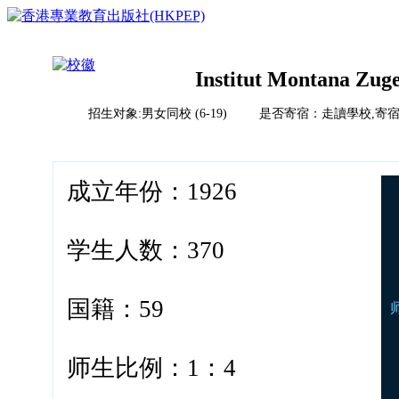
Institut Montana Zug
招生对象:男女同校 (6-19) 是否寄宿：走讀學校,寄
首页
榜单排名体系
教育竞争力评比体系说明
校风评比体系说明
成立年份：1926
国际学校
中国
亚洲（除中国）
学校排名
欧洲
学生人数：370
2023HKPEP全球最具教育竞争力国际学校100强
北美
2023HKPEP中国最具教育竞争力国际学校100强
中东
问卷调查
2023HKPEP粵港澳大湾区最具教育竞争力国际学校1
新闻
非洲
国籍：59
2023HKPEP中国外籍人員子女国际学校最具竞争力
联系
2022香港最具教育竞争力幼稚园50强龙虎榜
2022香港最具教育竞争力小学50强龙虎榜<
师生比例：1：4
2022香港最具教育竞争力中学50强龙虎榜<
2022香港最具教育竞争力国际学校20强龙虎榜