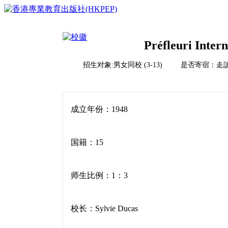
Préfleuri Inter
招生对象:男女同校 (3-13) 是否寄宿：走
首页
榜单排名体系
教育竞争力评比体系说明
校风评比体系说明
国际学校
成立年份：1948
中国
亚洲（除中国）
学校排名
欧洲
国籍：15
2023HKPEP全球最具教育竞争力国际学校100强
北美
2023HKPEP中国最具教育竞争力国际学校100强
中东
问卷调查
2023HKPEP粵港澳大湾区最具教育竞争力国际学校1
新闻
非洲
师生比例：1：3
2023HKPEP中国外籍人員子女国际学校最具竞争力
联系
2022香港最具教育竞争力幼稚园50强龙虎榜
2022香港最具教育竞争力小学50强龙虎榜<
2022香港最具教育竞争力中学50强龙虎榜<
校长：Sylvie Ducas
2022香港最具教育竞争力国际学校20强龙虎榜