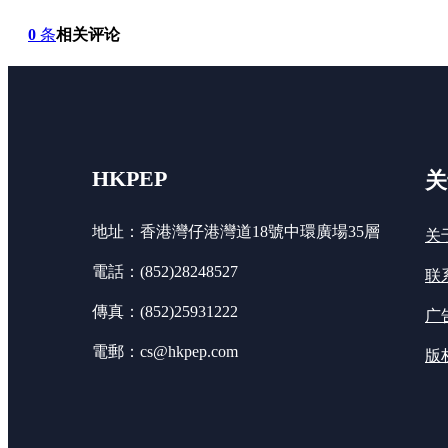
0
条
相关评论
HKPEP
关
地址：香港灣仔港灣道18號中環廣場35層
关
電話：(852)28248527
联
傳真：(852)25931222
广
電郵：cs@hkpep.com
版