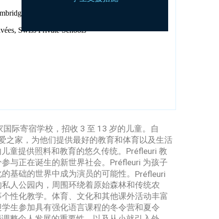
idge English Language Assessment, Apply for
vées, Swiss Private Schools
独家国际寄宿学校，招收 3 至 13 岁的儿童。
自
许多孩子的爱之家，为他们提供最好的教育和体育以及生活
界各地的儿童提供照料和教育的悠久传统。
Préfleuri 教
分参与正在诞生的新世界社会。
Préfleuri 为孩子
化的基础的世界中成为演员的可能性。
Préfleuri
的私人公园内，周围环绕着原始森林和传统农
事个性化教学。
体育、文化和其他课外活动丰富
迎学生参加具有强化语言课程的冬令营和夏令
教育，强调整个人发展的重要性，以及从小就引入外