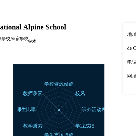
English
|
中文
national Alpine School
地址：P
讀學校,寄宿學校
学术
de C
电话：
网
00强
50强