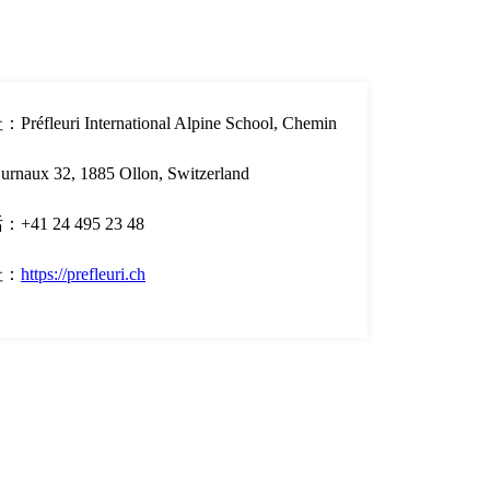
réfleuri International Alpine School, Chemin
urnaux 32, 1885 Ollon, Switzerland
+41 24 495 23 48
址：
https://prefleuri.ch