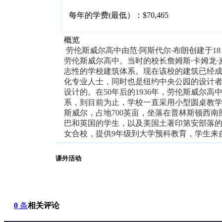
每年的学费(最低）：$70,465
概览
劳伦斯威尔高中由范∙阿斯代尔∙布朗创建于18
劳伦斯威尔高中。当时的校长詹姆斯∙卡姆龙∙麦肯锡(Ja
志性的学校建筑体系。现在该校的建筑已经
化专业人士，同时也是纽约中央公园的设计者福瑞德里克∙
设计的。在50年后的1936年，劳伦斯威尔
系，到目前为止，学校一直采用小型圆桌教
斯威尔，占地700英亩，坐落在普林斯顿西南
巴和英国的学生，以及美国土著印第安部落的
女合校，提供9年级到大学预科教育，学生来自
课外活动
0
条
相关评论