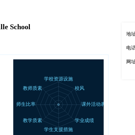
English
|
中文
lle School
地址：
电话：
网
00强
50强