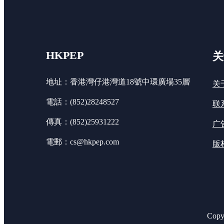
HKPEP
关
地址：香港灣仔港灣道18號中環廣場35層
关
電話：(852)28248527
联
傳真：(852)25931222
广
電郵：cs@hkpep.com
版
Cop