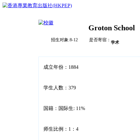
Groton School
招生对象:8-12 是否寄宿：
首页
学术
榜单排名体系
教育竞争力评比体系说明
校风评比体系说明
国际学校
成立年份：1884
中国
亚洲（除中国）
学校排名
欧洲
学生人数：379
2023HKPEP全球最具教育竞争力国际学校100强
北美
2023HKPEP中国最具教育竞争力国际学校100强
中东
问卷调查
2023HKPEP粵港澳大湾区最具教育竞争力国际学校1
新闻
非洲
2023HKPEP中国外籍人員子女国际学校最具竞争力
国籍：国际生: 11%
联系
2022香港最具教育竞争力幼稚园50强龙虎榜
2022香港最具教育竞争力小学50强龙虎榜<
2022香港最具教育竞争力中学50强龙虎榜<
师生比例：1：4
2022香港最具教育竞争力国际学校20强龙虎榜