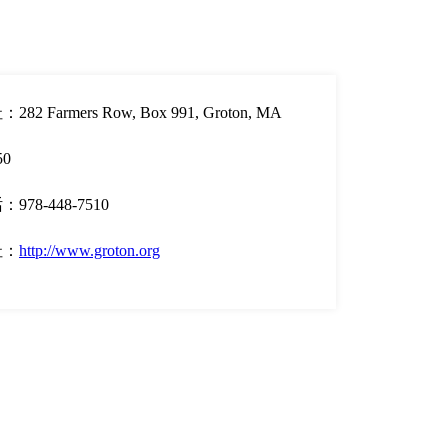
282 Farmers Row, Box 991, Groton, MA
50
978-448-7510
址：
http://www.groton.org