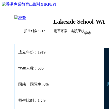
Lakeside School-WA
招生对象:5-12 是否寄宿：走讀學校
首页
学术
榜单排名体系
教育竞争力评比体系说明
校风评比体系说明
国际学校
成立年份：1919
中国
亚洲（除中国）
学校排名
欧洲
学生人数：586
2023HKPEP全球最具教育竞争力国际学校100强
北美
2023HKPEP中国最具教育竞争力国际学校100强
中东
问卷调查
2023HKPEP粵港澳大湾区最具教育竞争力国际学校1
新闻
非洲
国籍：国际生: 0%
2023HKPEP中国外籍人員子女国际学校最具竞争力
联系
2022香港最具教育竞争力幼稚园50强龙虎榜
2022香港最具教育竞争力小学50强龙虎榜<
2022香港最具教育竞争力中学50强龙虎榜<
师生比例：1：9
2022香港最具教育竞争力国际学校20强龙虎榜