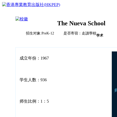
The Nueva School
招生对象:PreK-12 是否寄宿：走讀學校
首页
学术
榜单排名体系
教育竞争力评比体系说明
校风评比体系说明
国际学校
成立年份：1967
中国
亚洲（除中国）
学校排名
欧洲
2023HKPEP全球最具教育竞争力国际学校100强
北美
2023HKPEP中国最具教育竞争力国际学校100强
学生人数：936
中东
问卷调查
2023HKPEP粵港澳大湾区最具教育竞争力国际学校1
新闻
非洲
2023HKPEP中国外籍人員子女国际学校最具竞争力
联系
2022香港最具教育竞争力幼稚园50强龙虎榜
师生比例：1：5
2022香港最具教育竞争力小学50强龙虎榜<
2022香港最具教育竞争力中学50强龙虎榜<
2022香港最具教育竞争力国际学校20强龙虎榜