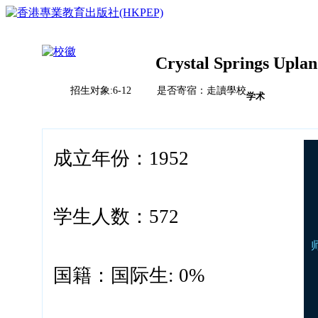
Crystal Springs Uplan
招生对象:6-12 是否寄宿：走讀學校
首页
学术
榜单排名体系
教育竞争力评比体系说明
校风评比体系说明
国际学校
成立年份：1952
中国
亚洲（除中国）
学校排名
欧洲
2023HKPEP全球最具教育竞争力国际学校100强
北美
学生人数：572
2023HKPEP中国最具教育竞争力国际学校100强
中东
问卷调查
2023HKPEP粵港澳大湾区最具教育竞争力国际学校1
新闻
非洲
2023HKPEP中国外籍人員子女国际学校最具竞争力
联系
2022香港最具教育竞争力幼稚园50强龙虎榜
国籍：国际生: 0%
2022香港最具教育竞争力小学50强龙虎榜<
2022香港最具教育竞争力中学50强龙虎榜<
2022香港最具教育竞争力国际学校20强龙虎榜