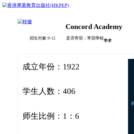
Concord Academy
招生对象:9-12 是否寄宿：寄宿學校
首页
学术
榜单排名体系
教育竞争力评比体系说明
校风评比体系说明
国际学校
成立年份：1922
中国
亚洲（除中国）
学校排名
欧洲
2023HKPEP全球最具教育竞争力国际学校100强
北美
学生人数：406
2023HKPEP中国最具教育竞争力国际学校100强
中东
问卷调查
2023HKPEP粵港澳大湾区最具教育竞争力国际学校1
新闻
非洲
2023HKPEP中国外籍人員子女国际学校最具竞争力
联系
2022香港最具教育竞争力幼稚园50强龙虎榜
师生比例：1：6
2022香港最具教育竞争力小学50强龙虎榜<
2022香港最具教育竞争力中学50强龙虎榜<
2022香港最具教育竞争力国际学校20强龙虎榜