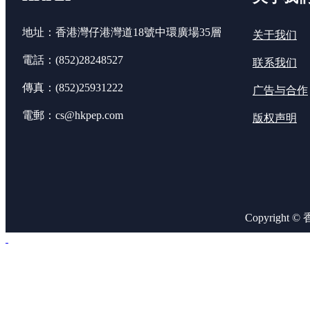
地址：香港灣仔港灣道18號中環廣場35層
关于我们
電話：(852)28248527
联系我们
傳真：(852)25931222
广告与合作
電郵：cs@hkpep.com
版权声明
Copyright 