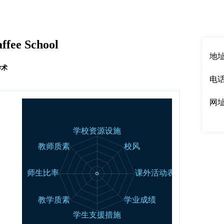
English
|
中文
ffee School
地址：
学术
电话：
网
00强
50强