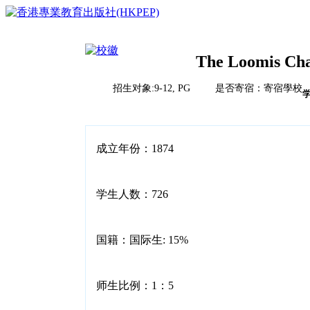
The Loomis Cha
招生对象:9-12, PG 是否寄宿：寄宿學校
首页
榜单排名体系
教育竞争力评比体系说明
校风评比体系说明
国际学校
成立年份：1874
中国
亚洲（除中国）
学校排名
欧洲
学生人数：726
2023HKPEP全球最具教育竞争力国际学校100强
北美
2023HKPEP中国最具教育竞争力国际学校100强
中东
问卷调查
2023HKPEP粵港澳大湾区最具教育竞争力国际学校1
新闻
非洲
2023HKPEP中国外籍人員子女国际学校最具竞争力
国籍：国际生: 15%
联系
2022香港最具教育竞争力幼稚园50强龙虎榜
2022香港最具教育竞争力小学50强龙虎榜<
2022香港最具教育竞争力中学50强龙虎榜<
师生比例：1：5
2022香港最具教育竞争力国际学校20强龙虎榜