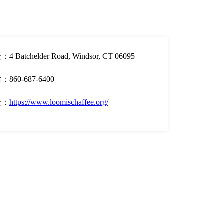
4 Batchelder Road, Windsor, CT 06095
860-687-6400
址：
https://www.loomischaffee.org/