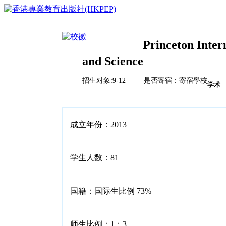
Princeton Inter
and Science
首页
榜单排名体系
招生对象:9-12 是否寄宿：寄宿學校
学术
教育竞争力评比体系说明
校风评比体系说明
国际学校
中国
成立年份：2013
亚洲（除中国）
学校排名
欧洲
2023HKPEP全球最具教育竞争力国际学校100强
北美
2023HKPEP中国最具教育竞争力国际学校100强
学生人数：81
中东
问卷调查
2023HKPEP粵港澳大湾区最具教育竞争力国际学校1
新闻
非洲
2023HKPEP中国外籍人員子女国际学校最具竞争力
联系
2022香港最具教育竞争力幼稚园50强龙虎榜
国籍：国际生比例 73%
2022香港最具教育竞争力小学50强龙虎榜<
2022香港最具教育竞争力中学50强龙虎榜<
2022香港最具教育竞争力国际学校20强龙虎榜
师生比例：1：3