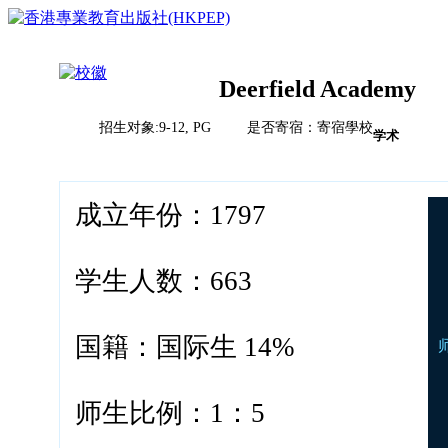
Deerfield Academy
招生对象:9-12, PG 是否寄宿：寄宿學校
首页
学术
榜单排名体系
教育竞争力评比体系说明
校风评比体系说明
成立年份：1797
国际学校
中国
亚洲（除中国）
学校排名
欧洲
学生人数：663
2023HKPEP全球最具教育竞争力国际学校100强
北美
2023HKPEP中国最具教育竞争力国际学校100强
中东
问卷调查
2023HKPEP粵港澳大湾区最具教育竞争力国际学校1
新闻
非洲
国籍：国际生 14%
2023HKPEP中国外籍人員子女国际学校最具竞争力
联系
2022香港最具教育竞争力幼稚园50强龙虎榜
2022香港最具教育竞争力小学50强龙虎榜<
师生比例：1：5
2022香港最具教育竞争力中学50强龙虎榜<
2022香港最具教育竞争力国际学校20强龙虎榜