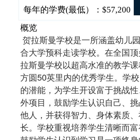
每年的学费(最低）：$57,200
概览
贺拉斯曼学校是一所涵盖幼儿园
合大学预科走读学校。在全国顶
拉斯曼学校以超高水准的教学课
方圆50英里内的优秀学生。学
的潜能，为学生开设富于挑战性
外项目，鼓励学生认识自己、挑
他人，并获得智力、身体素质、
长。学校重视培养学生清晰而富
鼓励学生认识到学习是一项终身