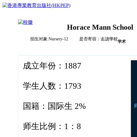
Horace Mann School
招生对象:Nursery-12 是否寄宿：走讀學校
首页
学术
榜单排名体系
教育竞争力评比体系说明
校风评比体系说明
成立年份：1887
国际学校
中国
亚洲（除中国）
学校排名
欧洲
学生人数：1793
2023HKPEP全球最具教育竞争力国际学校100强
北美
2023HKPEP中国最具教育竞争力国际学校100强
中东
问卷调查
2023HKPEP粵港澳大湾区最具教育竞争力国际学校1
新闻
非洲
国籍：国际生 2%
2023HKPEP中国外籍人員子女国际学校最具竞争力
联系
2022香港最具教育竞争力幼稚园50强龙虎榜
2022香港最具教育竞争力小学50强龙虎榜<
师生比例：1：8
2022香港最具教育竞争力中学50强龙虎榜<
2022香港最具教育竞争力国际学校20强龙虎榜