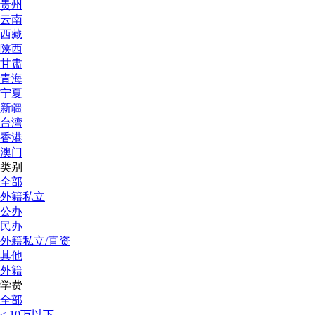
贵州
云南
西藏
陕西
甘肃
青海
宁夏
新疆
台湾
香港
澳门
类别
全部
外籍私立
公办
民办
外籍私立/直资
其他
外籍
学费
全部
< 10万以下