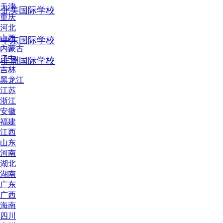
天津
北美国际学校
重庆
河北
山西
中东国际学校
内蒙古
辽宁
非洲国际学校
吉林
黑龙江
江苏
浙江
安徽
福建
江西
山东
河南
湖北
湖南
广东
广西
海南
四川