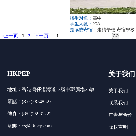
招生对象：
高中
学生人数：
228
走读或寄宿：
走讀學校,寄宿學校
«上一页
1
2
下一页»
HKPEP
关于我们
地址：香港灣仔港灣道18號中環廣場35層
关于我们
電話：(852)28248527
联系我们
傳真：(852)25931222
广告与合作
電郵：cs@hkpep.com
版权声明