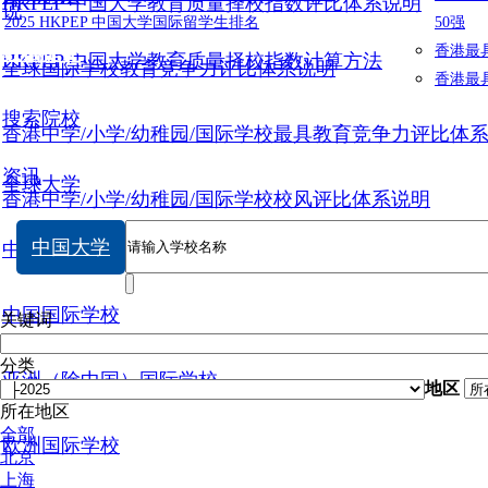
HKPEP 中国大学教育质量择校指数评比体系说明
说
2025 HKPEP 中国大学国际留学生排名
50强
数据提交
香港最
HKPEP 中国大学教育质量择校指数计算方法
全球国际学校教育竞争力评比体系说明
香港最
搜索院校
香港中学/小学/幼稚园/国际学校最具教育竞争力评比体
资讯
全球大学
香港中学/小学/幼稚园/国际学校校风评比体系说明
中国大学
中国大学
中国国际学校
关键词
分类
亚洲（除中国）国际学校
地区
所在地区
全部
欧洲国际学校
北京
上海