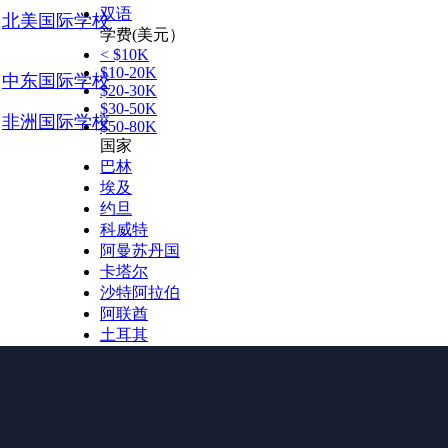
双语
北美国际学校
学费(美元）
< $10K
$10-20K
中东国际学校
$20-30K
$30-50K
非洲国际学校
$50-80K
国家
巴林
埃及
约旦
科威特
阿曼苏丹国
卡塔尔
沙特阿拉伯
阿联酋
土耳其