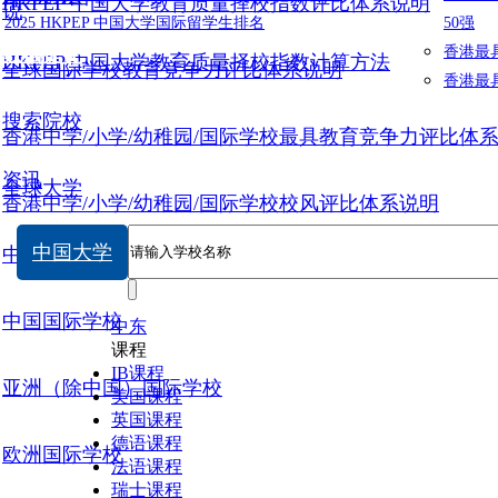
HKPEP 中国大学教育质量择校指数评比体系说明
说
2025 HKPEP 中国大学国际留学生排名
50强
数据提交
香港最
HKPEP 中国大学教育质量择校指数计算方法
全球国际学校教育竞争力评比体系说明
香港最
搜索院校
香港中学/小学/幼稚园/国际学校最具教育竞争力评比体
资讯
全球大学
香港中学/小学/幼稚园/国际学校校风评比体系说明
中国大学
中国大学
中国国际学校
中东
课程
IB课程
亚洲（除中国）国际学校
美国课程
英国课程
德语课程
欧洲国际学校
法语课程
瑞士课程