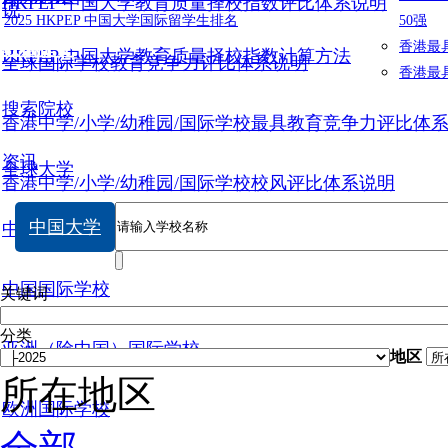
HKPEP 中国大学教育质量择校指数评比体系说明
说
2025 HKPEP 中国大学国际留学生排名
50强
数据提交
香港最
HKPEP 中国大学教育质量择校指数计算方法
全球国际学校教育竞争力评比体系说明
香港最
搜索院校
香港中学/小学/幼稚园/国际学校最具教育竞争力评比体
资讯
全球大学
香港中学/小学/幼稚园/国际学校校风评比体系说明
中国大学
中国大学
中国国际学校
关键词
分类
亚洲（除中国）国际学校
地区
所在地区
欧洲国际学校