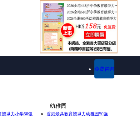
免费咨询
幼稚园
競爭力小学50強
香港最具教育競爭力幼稚园50強