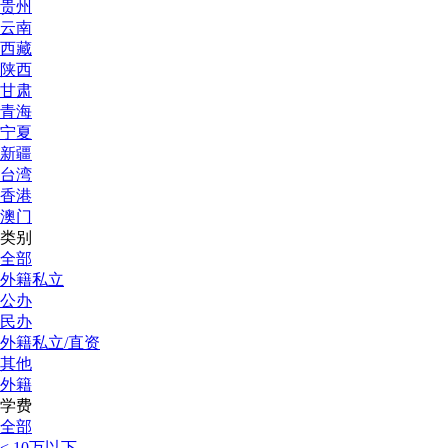
贵州
云南
西藏
陕西
甘肃
青海
宁夏
新疆
台湾
香港
澳门
类别
全部
外籍私立
公办
民办
外籍私立/直资
其他
外籍
学费
全部
< 10万以下