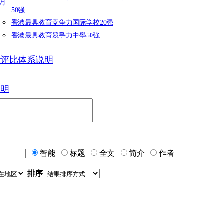
明
50强
香港最具教育竞争力国际学校20强
香港最具教育競爭力中學50強
力评比体系说明
说明
智能
标题
全文
简介
作者
排序