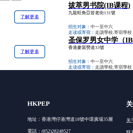
拔萃男书院(IB课程)
九龍旺角亞皆老街131號
了解更多
招生对象：
中一至中六
走读或寄宿：
走讀學校,寄宿學校
圣保罗男女中学（IB
香港麥當勞道33號
了解更多
招生对象：
中一至中六
走读或寄宿：
走讀學校,寄宿學校
HKPEP
关
地址：香港灣仔港灣道18號中環廣場35層
关
電話：(852)28248527
联