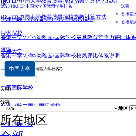
HKPEP 中国大学教育质量择校指数评比体系说明
说
2025 HKPEP 中国大学国际留学生排名
50强
数据提交
香港最
HKPEP 中国大学教育质量择校指数计算方法
全球国际学校教育竞争力评比体系说明
香港最
搜索院校
香港中学/小学/幼稚园/国际学校最具教育竞争力评比体
资讯
全球大学
香港中学/小学/幼稚园/国际学校校风评比体系说明
中国大学
中国大学
中国国际学校
关键词
分类
亚洲（除中国）国际学校
地区
所在地区
欧洲国际学校