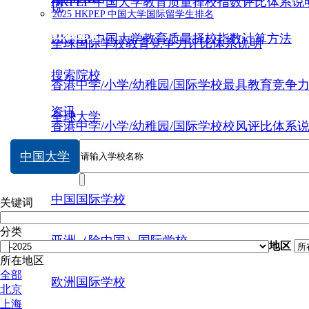
HKPEP 中国大学教育质量择校指数评比体系说
说
2025 HKPEP 中国大学国际留学生排名
数据提交
HKPEP 中国大学教育质量择校指数计算方法
全球国际学校教育竞争力评比体系说明
搜索院校
香港中学/小学/幼稚园/国际学校最具教育竞争
资讯
全球大学
香港中学/小学/幼稚园/国际学校校风评比体系
中国大学
中国大学
中国国际学校
关键词
分类
亚洲（除中国）国际学校
地区
所在地区
全部
欧洲国际学校
北京
上海