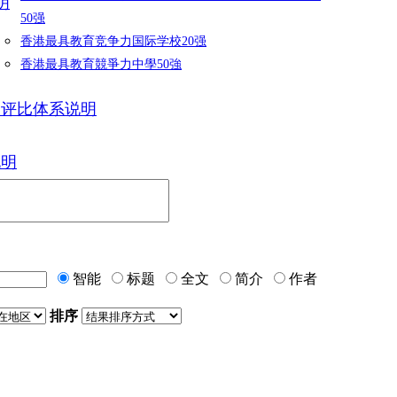
明
50强
香港最具教育竞争力国际学校20强
香港最具教育競爭力中學50強
力评比体系说明
说明
智能
标题
全文
简介
作者
排序