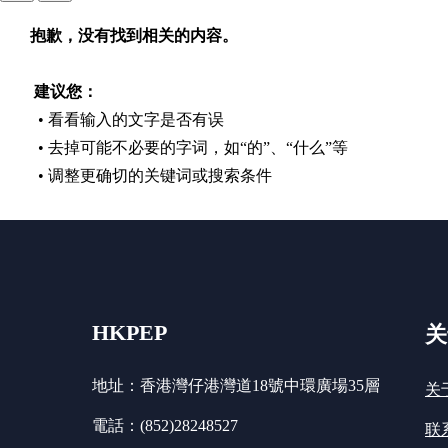
抱歉，没有找到相关的内容。
建议您：
• 看看输入的文字是否有误
• 去掉可能不必要的字词，如“的”、“什么”等
• 调整更确切的关键词或搜索条件
HKPEP
关
地址：香港灣仔港灣道18號中環廣場35層
关
電話：(852)28248527
联