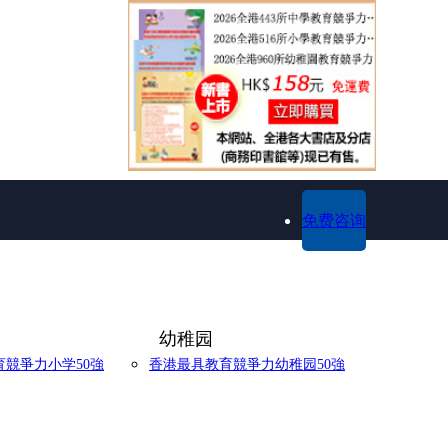
免费咨询
幼稚园
競爭力小学50強
香港最具教育競爭力幼稚园50強