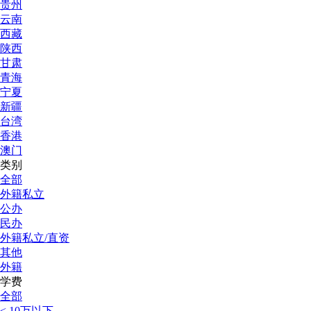
贵州
云南
西藏
陕西
甘肃
青海
宁夏
新疆
台湾
香港
澳门
类别
全部
外籍私立
公办
民办
外籍私立/直资
其他
外籍
学费
全部
< 10万以下