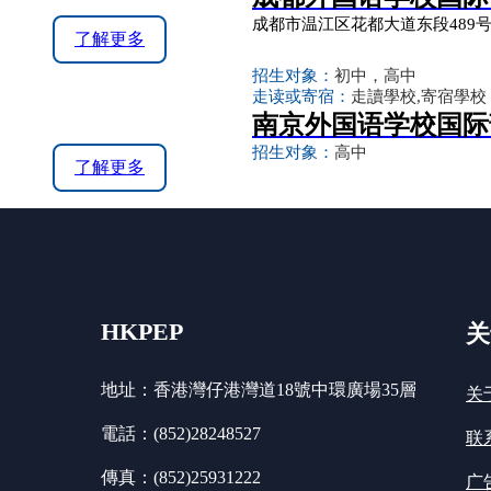
成都市温江区花都大道东段489
了解更多
招生对象：
初中，高中
走读或寄宿：
走讀學校,寄宿學校
南京外国语学校国际
招生对象：
高中
了解更多
HKPEP
关
地址：香港灣仔港灣道18號中環廣場35層
关
電話：(852)28248527
联
傳真：(852)25931222
广