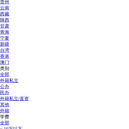
贵州
云南
西藏
陕西
甘肃
青海
宁夏
新疆
台湾
香港
澳门
类别
全部
外籍私立
公办
民办
外籍私立/直资
其他
外籍
学费
全部
< 10万以下