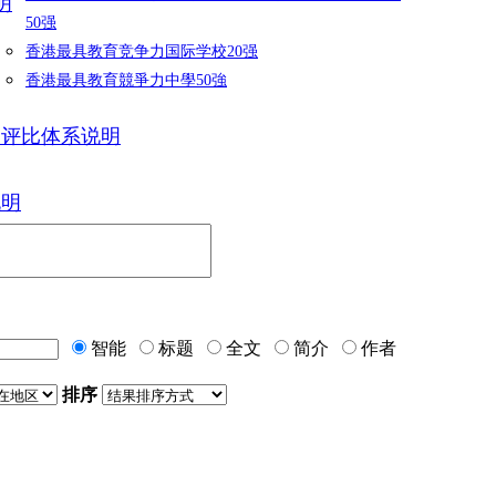
明
50强
香港最具教育竞争力国际学校20强
香港最具教育競爭力中學50強
力评比体系说明
说明
智能
标题
全文
简介
作者
排序