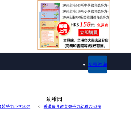
免费咨询
幼稚园
競爭力小学50強
香港最具教育競爭力幼稚园50強