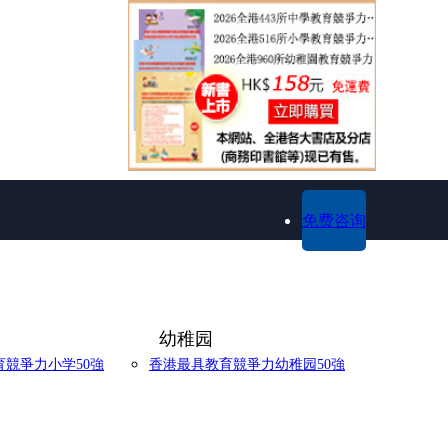
免费咨询
幼稚园
競爭力小学50強
香港最具教育競爭力幼稚园50強