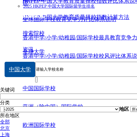
HKPEP 中国大学教育质量择校指数评比体系说
说
2025 HKPEP 中国大学国际留学生排名
数据提交
HKPEP 中国大学教育质量择校指数计算方法
全球国际学校教育竞争力评比体系说明
搜索院校
香港中学/小学/幼稚园/国际学校最具教育竞争
资讯
全球大学
香港中学/小学/幼稚园/国际学校校风评比体系
中国大学
中国大学
中国国际学校
关键词
分类
亚洲（除中国）国际学校
地区
所在地区
全部
欧洲国际学校
北京
上海