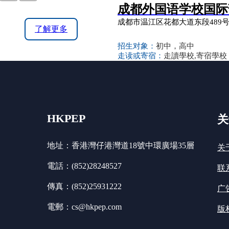
成都外国语学校国际
成都市温江区花都大道东段489
了解更多
招生对象：
初中，高中
走读或寄宿：
走讀學校,寄宿學校
HKPEP
关
地址：香港灣仔港灣道18號中環廣場35層
关
電話：(852)28248527
联
傳真：(852)25931222
广
電郵：cs@hkpep.com
版