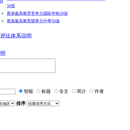
明
50强
香港最具教育竞争力国际学校20强
香港最具教育競爭力中學50強
力评比体系说明
说明
智能
标题
全文
简介
作者
排序