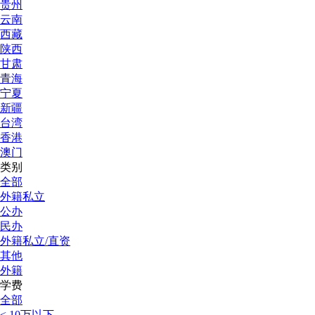
贵州
云南
西藏
陕西
甘肃
青海
宁夏
新疆
台湾
香港
澳门
类别
全部
外籍私立
公办
民办
外籍私立/直资
其他
外籍
学费
全部
< 10万以下