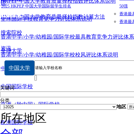
HKPEP 中国大学教育质量择校指数评比体系说明
说
2025 HKPEP 中国大学国际留学生排名
50强
数据提交
香港最
HKPEP 中国大学教育质量择校指数计算方法
全球国际学校教育竞争力评比体系说明
香港最
搜索院校
香港中学/小学/幼稚园/国际学校最具教育竞争力评比体
资讯
全球大学
香港中学/小学/幼稚园/国际学校校风评比体系说明
中国大学
中国大学
中国国际学校
关键词
分类
亚洲（除中国）国际学校
地区
所在地区
欧洲国际学校