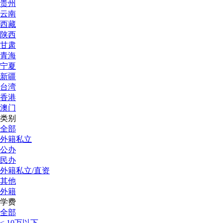
贵州
云南
西藏
陕西
甘肃
青海
宁夏
新疆
台湾
香港
澳门
类别
全部
外籍私立
公办
民办
外籍私立/直资
其他
外籍
学费
全部
< 10万以下