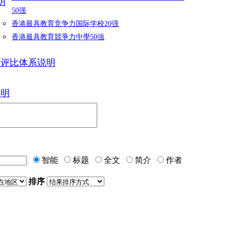
明
50强
香港最具教育竞争力国际学校20强
香港最具教育競爭力中學50強
力评比体系说明
说明
智能
标题
全文
简介
作者
排序