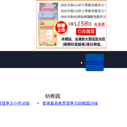
免费咨询
幼稚园
競爭力小学50強
香港最具教育競爭力幼稚园50強