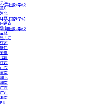
天津
北美国际学校
重庆
河北
山西
中东国际学校
内蒙古
辽宁
非洲国际学校
吉林
黑龙江
江苏
浙江
安徽
福建
江西
山东
河南
湖北
湖南
广东
广西
海南
四川