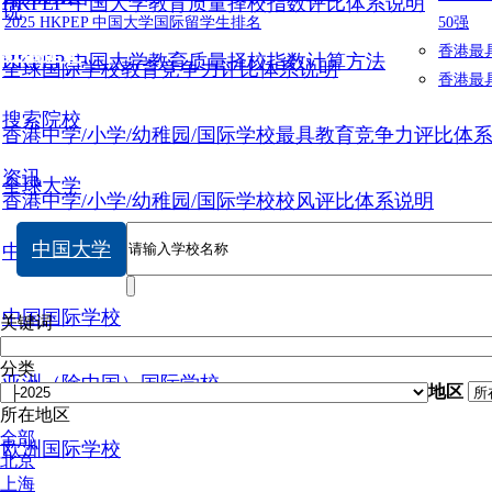
HKPEP 中国大学教育质量择校指数评比体系说明
说
2025 HKPEP 中国大学国际留学生排名
50强
数据提交
香港最
HKPEP 中国大学教育质量择校指数计算方法
全球国际学校教育竞争力评比体系说明
香港最
搜索院校
香港中学/小学/幼稚园/国际学校最具教育竞争力评比体
资讯
全球大学
香港中学/小学/幼稚园/国际学校校风评比体系说明
中国大学
中国大学
中国国际学校
关键词
分类
亚洲（除中国）国际学校
地区
所在地区
全部
欧洲国际学校
北京
上海