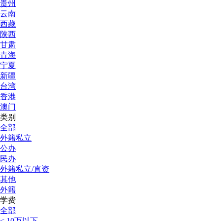
贵州
云南
西藏
陕西
甘肃
青海
宁夏
新疆
台湾
香港
澳门
类别
全部
外籍私立
公办
民办
外籍私立/直资
其他
外籍
学费
全部
< 10万以下