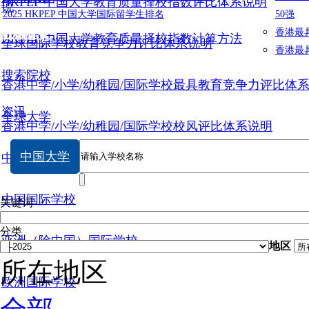
HKPEP 中国大学教育质量择校指数评比体系说明
说
2025 HKPEP 中国大学国际留学生排名
50强
数据提交
香港最
HKPEP 中国大学教育质量择校指数计算方法
全球国际学校教育竞争力评比体系说明
香港最
搜索院校
香港中学/小学/幼稚园/国际学校最具教育竞争力评比体
资讯
全球大学
香港中学/小学/幼稚园/国际学校校风评比体系说明
中国大学
中国大学
中国国际学校
关键词
分类
亚洲（除中国）国际学校
地区
所在地区
欧洲国际学校