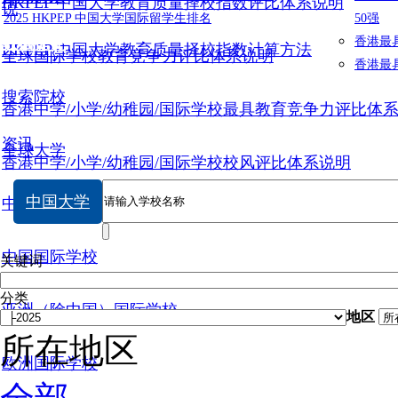
HKPEP 中国大学教育质量择校指数评比体系说明
说
2025 HKPEP 中国大学国际留学生排名
50强
数据提交
香港最
HKPEP 中国大学教育质量择校指数计算方法
全球国际学校教育竞争力评比体系说明
香港最
搜索院校
香港中学/小学/幼稚园/国际学校最具教育竞争力评比体
资讯
全球大学
香港中学/小学/幼稚园/国际学校校风评比体系说明
中国大学
中国大学
中国国际学校
关键词
分类
亚洲（除中国）国际学校
地区
所在地区
欧洲国际学校