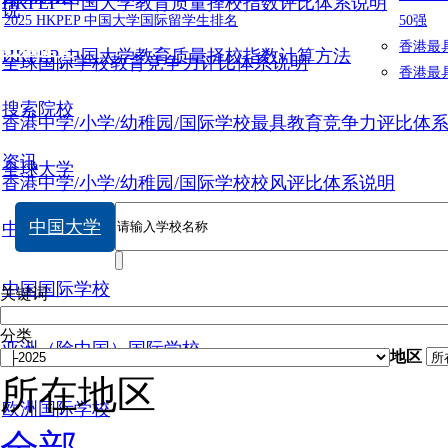
HKPEP 中国大学教育质量择校指数评比体系说明
说
2025 HKPEP 中国大学国际留学生排名
50强
数据提交
香港最
HKPEP 中国大学教育质量择校指数计算方法
全球国际学校教育竞争力评比体系说明
香港最
搜索院校
香港中学/小学/幼稚园/国际学校最具教育竞争力评比体
资讯
全球大学
香港中学/小学/幼稚园/国际学校校风评比体系说明
中国大学
中国大学
中国国际学校
关键词
分类
亚洲（除中国）国际学校
地区
所在地区
欧洲国际学校