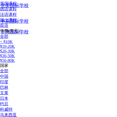
英国课程
北美国际学校
德语课程
法语课程
瑞士课程
中东国际学校
双语
学费(美元）
非洲国际学校
全部
< $10K
$10-20K
$20-30K
$30-50K
$50-80K
国家
全部
中国
印度
巴林
文莱
日本
约旦
科威特
马来西亚