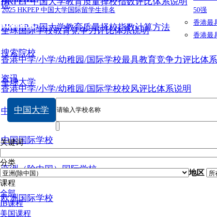
HKPEP 中国大学教育质量择校指数评比体系说明
说
2025 HKPEP 中国大学国际留学生排名
50强
数据提交
香港最
HKPEP 中国大学教育质量择校指数计算方法
全球国际学校教育竞争力评比体系说明
香港最
搜索院校
香港中学/小学/幼稚园/国际学校最具教育竞争力评比体
资讯
全球大学
香港中学/小学/幼稚园/国际学校校风评比体系说明
中国大学
中国大学
中国国际学校
关键词
分类
亚洲（除中国）国际学校
地区
课程
全部
欧洲国际学校
IB课程
美国课程