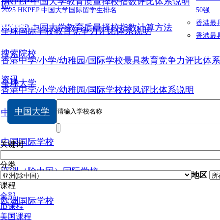
HKPEP 中国大学教育质量择校指数评比体系说明
说
2025 HKPEP 中国大学国际留学生排名
50强
数据提交
香港最
HKPEP 中国大学教育质量择校指数计算方法
全球国际学校教育竞争力评比体系说明
香港最
搜索院校
香港中学/小学/幼稚园/国际学校最具教育竞争力评比体
资讯
全球大学
香港中学/小学/幼稚园/国际学校校风评比体系说明
中国大学
中国大学
中国国际学校
关键词
分类
亚洲（除中国）国际学校
地区
课程
全部
欧洲国际学校
IB课程
美国课程