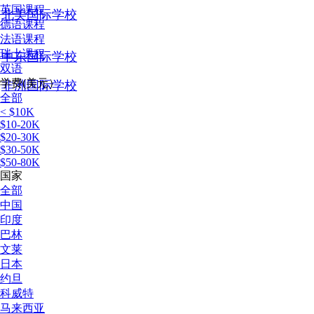
英国课程
北美国际学校
德语课程
法语课程
瑞士课程
中东国际学校
双语
学费(美元）
非洲国际学校
全部
< $10K
$10-20K
$20-30K
$30-50K
$50-80K
国家
全部
中国
印度
巴林
文莱
日本
约旦
科威特
马来西亚