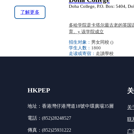
Doha College, P.O. Box: 5404, Do
了解更多
多哈学院是卡塔尔最古老的英国课程学
育。y 该学院成立
招生对象：
男女同校 ()
学生人数：
1800
走读或寄宿：
走讀學校
HKPEP
关
地址：香港灣仔港灣道18號中環廣場35層
关
電話：(852)28248527
联
傳真：(852)25931222
广