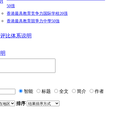
明
50强
香港最具教育竞争力国际学校20强
香港最具教育競爭力中學50強
力评比体系说明
说明
智能
标题
全文
简介
作者
排序