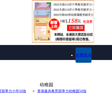
免费咨询
幼稚园
競爭力小学50強
香港最具教育競爭力幼稚园50強