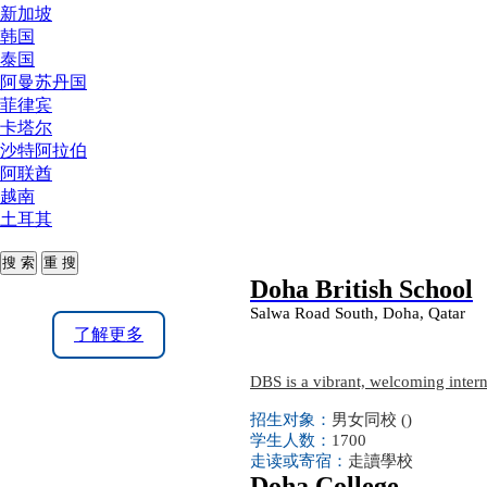
新加坡
韩国
泰国
阿曼苏丹国
菲律宾
卡塔尔
沙特阿拉伯
阿联酋
越南
土耳其
Doha British School
Salwa Road South, Doha, Qatar
了解更多
DBS is a vibrant, welcoming interna
招生对象：
男女同校 ()
学生人数：
1700
走读或寄宿：
走讀學校
Doha College