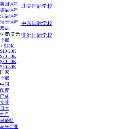
英国课程
北美国际学校
德语课程
法语课程
瑞士课程
中东国际学校
双语
学费(美元）
非洲国际学校
全部
< $10K
$10-20K
$20-30K
$30-50K
$50-80K
国家
全部
中国
印度
巴林
文莱
日本
约旦
科威特
马来西亚