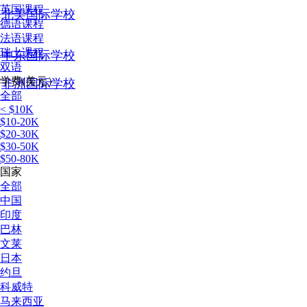
英国课程
北美国际学校
德语课程
法语课程
瑞士课程
中东国际学校
双语
学费(美元）
非洲国际学校
全部
< $10K
$10-20K
$20-30K
$30-50K
$50-80K
国家
全部
中国
印度
巴林
文莱
日本
约旦
科威特
马来西亚