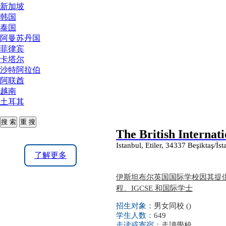
新加坡
韩国
泰国
阿曼苏丹国
菲律宾
卡塔尔
沙特阿拉伯
阿联酋
越南
土耳其
The British Internati
Istanbul, Etiler, 34337 Beşiktaş/İs
了解更多
伊斯坦布尔英国国际学校因其提
程、IGCSE 和国际学士
招生对象：
男女同校 ()
学生人数：
649
走读或寄宿：
走讀學校