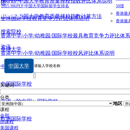
HKPEP 中国大学教育质量择校指数评比体系说明
说
2025 HKPEP 中国大学国际留学生排名
50强
数据提交
香港最
HKPEP 中国大学教育质量择校指数计算方法
全球国际学校教育竞争力评比体系说明
香港最
搜索院校
香港中学/小学/幼稚园/国际学校最具教育竞争力评比体
资讯
全球大学
香港中学/小学/幼稚园/国际学校校风评比体系说明
中国大学
中国大学
中国国际学校
关键词
分类
亚洲（除中国）国际学校
地区
课程
全部
欧洲国际学校
IB课程
美国课程