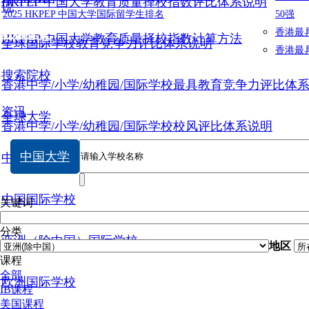
HKPEP 中国大学教育质量择校指数评比体系说明
说
2025 HKPEP 中国大学国际留学生排名
50强
数据提交
香港最
HKPEP 中国大学教育质量择校指数计算方法
全球国际学校教育竞争力评比体系说明
香港最
搜索院校
香港中学/小学/幼稚园/国际学校最具教育竞争力评比体
资讯
全球大学
香港中学/小学/幼稚园/国际学校校风评比体系说明
中国大学
中国大学
中国国际学校
关键词
分类
亚洲（除中国）国际学校
地区
课程
全部
欧洲国际学校
IB课程
美国课程