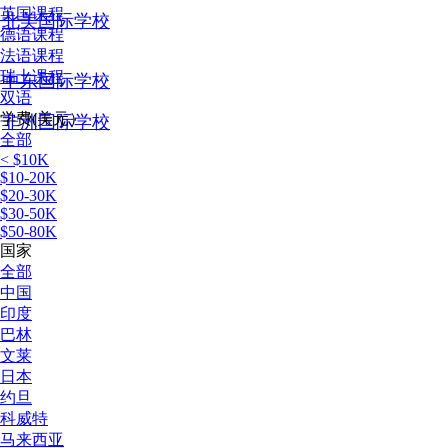
英国课程
北美国际学校
德语课程
法语课程
瑞士课程
中东国际学校
双语
学费(美元）
非洲国际学校
全部
< $10K
$10-20K
$20-30K
$30-50K
$50-80K
国家
全部
中国
印度
巴林
文莱
日本
约旦
科威特
马来西亚