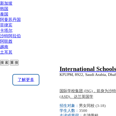
新加坡
韩国
泰国
阿曼苏丹国
菲律宾
卡塔尔
沙特阿拉伯
阿联酋
越南
土耳其
International School
KFUPM, 8922, Saudi Arabia, Dhah
了解更多
国际学校集团 (ISG)，前身为
(ASD)、达兰英国学
招生对象：
男女同校 (3-18)
学生人数：
3500
走读或寄宿：
走讀學校