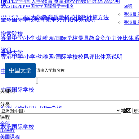
HKPEP 中国大学教育质量择校指数评比体系说明
说
2025 HKPEP 中国大学国际留学生排名
50强
数据提交
香港最
HKPEP 中国大学教育质量择校指数计算方法
全球国际学校教育竞争力评比体系说明
香港最
搜索院校
香港中学/小学/幼稚园/国际学校最具教育竞争力评比体
资讯
全球大学
香港中学/小学/幼稚园/国际学校校风评比体系说明
中国大学
中国大学
中国国际学校
关键词
分类
亚洲（除中国）国际学校
地区
课程
全部
欧洲国际学校
IB课程
美国课程