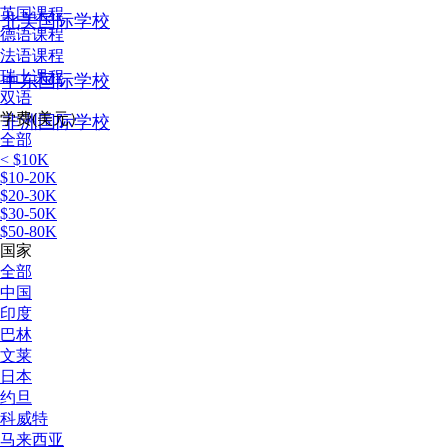
英国课程
北美国际学校
德语课程
法语课程
瑞士课程
中东国际学校
双语
学费(美元）
非洲国际学校
全部
< $10K
$10-20K
$20-30K
$30-50K
$50-80K
国家
全部
中国
印度
巴林
文莱
日本
约旦
科威特
马来西亚