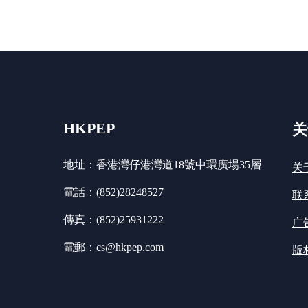
HKPEP
关
地址：香港灣仔港灣道18號中環廣場35層
关
電話：(852)28248527
联
傳真：(852)25931222
广
電郵：cs@hkpep.com
版