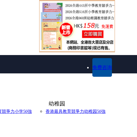
免费咨询
幼稚园
競爭力小学50強
香港最具教育競爭力幼稚园50強