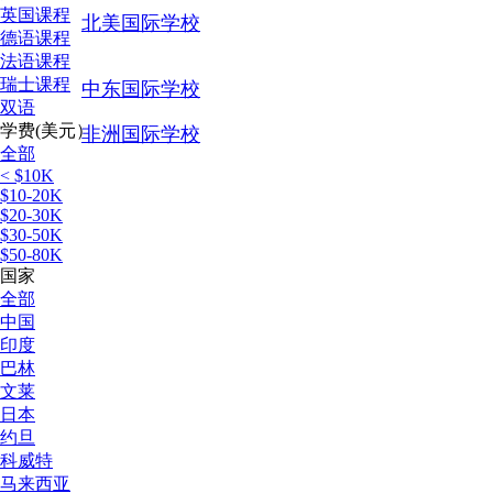
英国课程
北美国际学校
德语课程
法语课程
瑞士课程
中东国际学校
双语
学费(美元）
非洲国际学校
全部
< $10K
$10-20K
$20-30K
$30-50K
$50-80K
国家
全部
中国
印度
巴林
文莱
日本
约旦
科威特
马来西亚