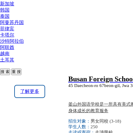
新加坡
韩国
泰国
阿曼苏丹国
菲律宾
卡塔尔
沙特阿拉伯
阿联酋
越南
土耳其
Busan Foreign Schoo
45 Daecheon-ro 67beon-gil, Jwa 
了解更多
釜山外国语学校是一所具有美式
身体成长的教育服务
招生对象：
男女同校 (3-18)
学生人数：
250
走读或寄宿：
走讀學校