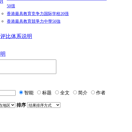
明
50强
香港最具教育竞争力国际学校20强
香港最具教育競爭力中學50強
力评比体系说明
说明
智能
标题
全文
简介
作者
排序