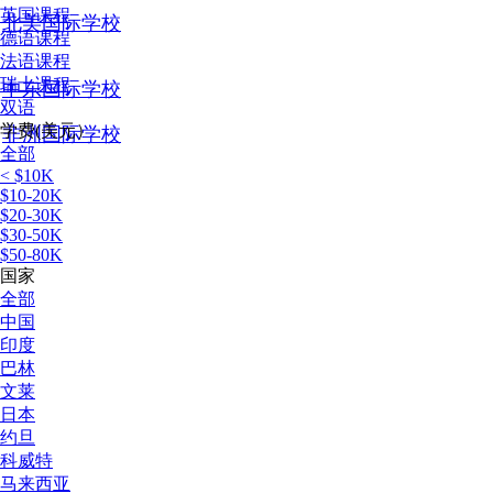
英国课程
北美国际学校
德语课程
法语课程
瑞士课程
中东国际学校
双语
学费(美元）
非洲国际学校
全部
< $10K
$10-20K
$20-30K
$30-50K
$50-80K
国家
全部
中国
印度
巴林
文莱
日本
约旦
科威特
马来西亚