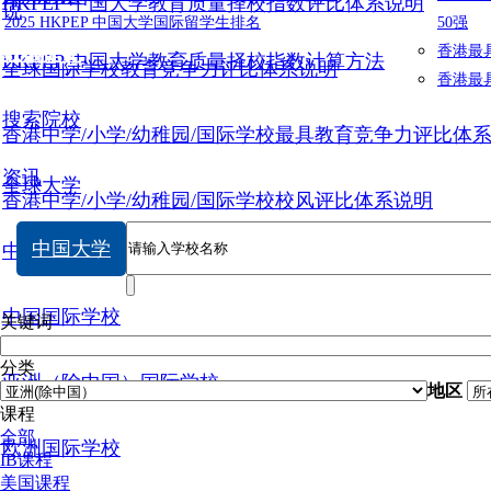
HKPEP 中国大学教育质量择校指数评比体系说明
说
2025 HKPEP 中国大学国际留学生排名
50强
数据提交
香港最
HKPEP 中国大学教育质量择校指数计算方法
全球国际学校教育竞争力评比体系说明
香港最
搜索院校
香港中学/小学/幼稚园/国际学校最具教育竞争力评比体
资讯
全球大学
香港中学/小学/幼稚园/国际学校校风评比体系说明
中国大学
中国大学
中国国际学校
关键词
分类
亚洲（除中国）国际学校
地区
课程
全部
欧洲国际学校
IB课程
美国课程