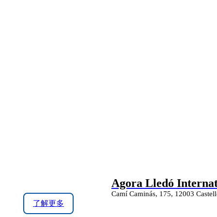
Agora Lledó Internat
Camí Caminás, 175, 12003 Castelló
了解更多