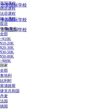
英国课程
北美国际学校
德语课程
法语课程
瑞士课程
中东国际学校
双语
学费(美元）
非洲国际学校
全部
<$10K
$10-20K
$20-30K
$30-50K
$50-80K
>$80K
国家
全部
奥地利
比利时
塞浦路斯
捷克共和国
丹麦
法国
德国