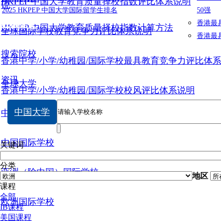
HKPEP 中国大学教育质量择校指数评比体系说明
说
2025 HKPEP 中国大学国际留学生排名
50强
数据提交
香港最
HKPEP 中国大学教育质量择校指数计算方法
全球国际学校教育竞争力评比体系说明
香港最
搜索院校
香港中学/小学/幼稚园/国际学校最具教育竞争力评比体
资讯
全球大学
香港中学/小学/幼稚园/国际学校校风评比体系说明
中国大学
中国大学
中国国际学校
关键词
分类
亚洲（除中国）国际学校
地区
课程
全部
欧洲国际学校
IB课程
美国课程