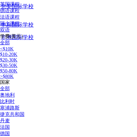
英国课程
北美国际学校
德语课程
法语课程
瑞士课程
中东国际学校
双语
学费(美元）
非洲国际学校
全部
<$10K
$10-20K
$20-30K
$30-50K
$50-80K
>$80K
国家
全部
奥地利
比利时
塞浦路斯
捷克共和国
丹麦
法国
德国