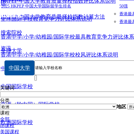
HKPEP 中国大学教育质量择校指数评比体系说明
说
2025 HKPEP 中国大学国际留学生排名
50强
数据提交
香港最
HKPEP 中国大学教育质量择校指数计算方法
全球国际学校教育竞争力评比体系说明
香港最
搜索院校
香港中学/小学/幼稚园/国际学校最具教育竞争力评比体
资讯
全球大学
香港中学/小学/幼稚园/国际学校校风评比体系说明
中国大学
中国大学
中国国际学校
关键词
分类
亚洲（除中国）国际学校
地区
课程
全部
欧洲国际学校
IB课程
美国课程