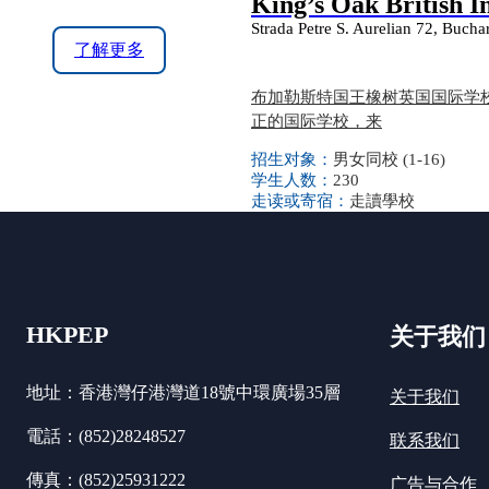
King’s Oak British I
Strada Petre S. Aurelian 72, Bucha
了解更多
布加勒斯特国王橡树英国国际学校
正的国际学校，来
招生对象：
男女同校 (1-16)
学生人数：
230
走读或寄宿：
走讀學校
HKPEP
关于我们
地址：香港灣仔港灣道18號中環廣場35層
关于我们
電話：(852)28248527
联系我们
傳真：(852)25931222
广告与合作