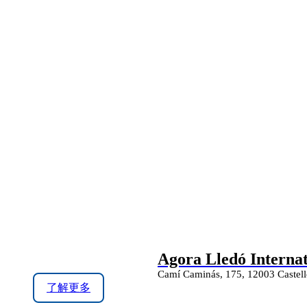
Agora Lledó Internat
Camí Caminás, 175, 12003 Castelló
了解更多