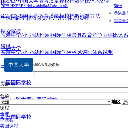
HKPEP 中国大学教育质量择校指数评比体系说明
说
2025 HKPEP 中国大学国际留学生排名
50强
数据提交
香港最
HKPEP 中国大学教育质量择校指数计算方法
全球国际学校教育竞争力评比体系说明
香港最
搜索院校
香港中学/小学/幼稚园/国际学校最具教育竞争力评比体
资讯
全球大学
香港中学/小学/幼稚园/国际学校校风评比体系说明
中国大学
中国大学
中国国际学校
关键词
分类
亚洲（除中国）国际学校
地区
课程
全部
欧洲国际学校
IB课程
美国课程