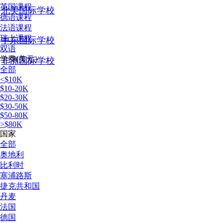
英国课程
北美国际学校
德语课程
法语课程
瑞士课程
中东国际学校
双语
学费(美元）
非洲国际学校
全部
<$10K
$10-20K
$20-30K
$30-50K
$50-80K
>$80K
国家
全部
奥地利
比利时
塞浦路斯
捷克共和国
丹麦
法国
德国