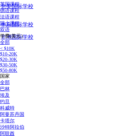
英国课程
北美国际学校
德语课程
法语课程
瑞士课程
中东国际学校
双语
学费(美元）
非洲国际学校
全部
< $10K
$10-20K
$20-30K
$30-50K
$50-80K
国家
全部
巴林
埃及
约旦
科威特
阿曼苏丹国
卡塔尔
沙特阿拉伯
阿联酋