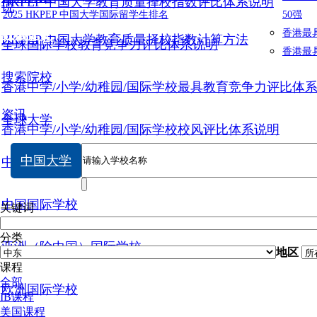
HKPEP 中国大学教育质量择校指数评比体系说明
说
2025 HKPEP 中国大学国际留学生排名
50强
数据提交
香港最
HKPEP 中国大学教育质量择校指数计算方法
全球国际学校教育竞争力评比体系说明
香港最
搜索院校
香港中学/小学/幼稚园/国际学校最具教育竞争力评比体
资讯
全球大学
香港中学/小学/幼稚园/国际学校校风评比体系说明
中国大学
中国大学
中国国际学校
关键词
分类
亚洲（除中国）国际学校
地区
课程
全部
欧洲国际学校
IB课程
美国课程