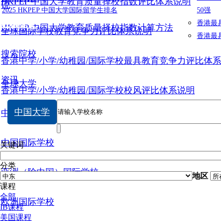
HKPEP 中国大学教育质量择校指数评比体系说明
说
2025 HKPEP 中国大学国际留学生排名
50强
数据提交
香港最
HKPEP 中国大学教育质量择校指数计算方法
全球国际学校教育竞争力评比体系说明
香港最
搜索院校
香港中学/小学/幼稚园/国际学校最具教育竞争力评比体
资讯
全球大学
香港中学/小学/幼稚园/国际学校校风评比体系说明
中国大学
中国大学
中国国际学校
关键词
分类
亚洲（除中国）国际学校
地区
课程
全部
欧洲国际学校
IB课程
美国课程