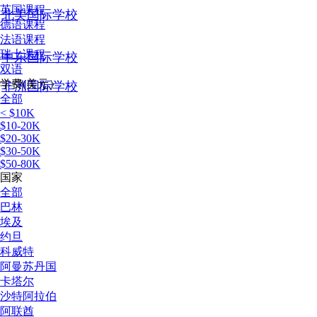
英国课程
北美国际学校
德语课程
法语课程
瑞士课程
中东国际学校
双语
学费(美元）
非洲国际学校
全部
< $10K
$10-20K
$20-30K
$30-50K
$50-80K
国家
全部
巴林
埃及
约旦
科威特
阿曼苏丹国
卡塔尔
沙特阿拉伯
阿联酋