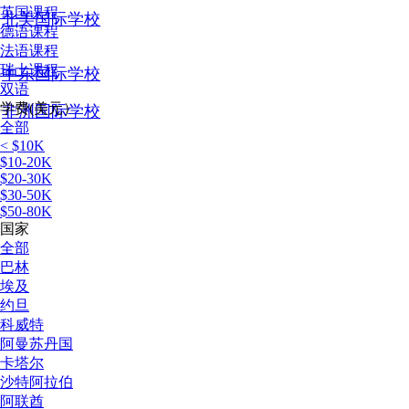
英国课程
北美国际学校
德语课程
法语课程
瑞士课程
中东国际学校
双语
学费(美元）
非洲国际学校
全部
< $10K
$10-20K
$20-30K
$30-50K
$50-80K
国家
全部
巴林
埃及
约旦
科威特
阿曼苏丹国
卡塔尔
沙特阿拉伯
阿联酋