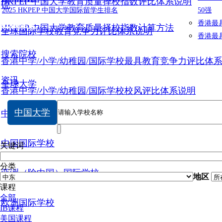
HKPEP 中国大学教育质量择校指数评比体系说明
说
2025 HKPEP 中国大学国际留学生排名
50强
数据提交
香港最
HKPEP 中国大学教育质量择校指数计算方法
全球国际学校教育竞争力评比体系说明
香港最
搜索院校
香港中学/小学/幼稚园/国际学校最具教育竞争力评比体
资讯
全球大学
香港中学/小学/幼稚园/国际学校校风评比体系说明
中国大学
中国大学
中国国际学校
关键词
分类
亚洲（除中国）国际学校
地区
课程
全部
欧洲国际学校
IB课程
美国课程